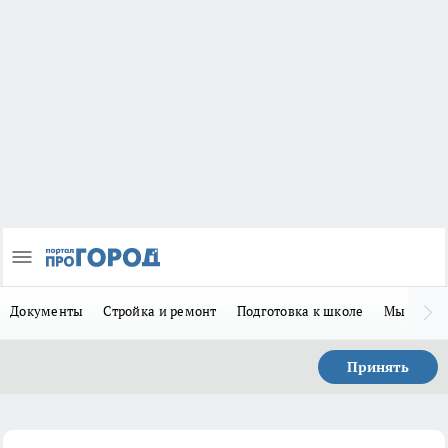
Документы
Стройка и ремонт
Подготовка к школе
Мы в MA
Принять