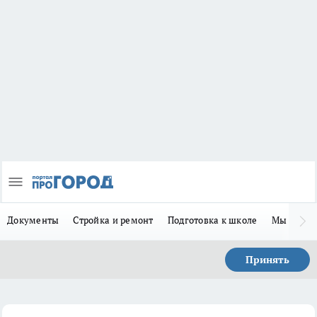
Документы
Стройка и ремонт
Подготовка к школе
Мы в MA
Принять