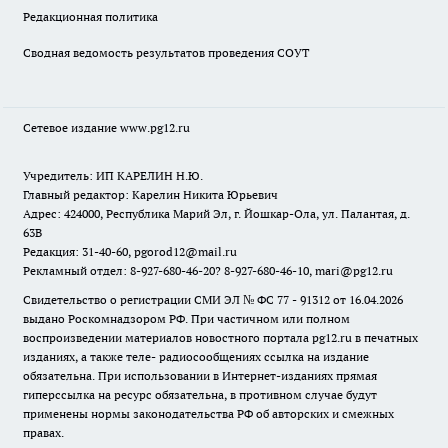
Редакционная политика
Сводная ведомость результатов проведения СОУТ
Сетевое издание www.pg12.ru
Учредитель: ИП КАРЕЛИН Н.Ю.
Главный редактор: Карелин Никита Юрьевич
Адрес: 424000, Республика Марий Эл, г. Йошкар-Ола, ул. Палантая, д.
63В
Редакция: 31-40-60, pgorod12@mail.ru
Рекламный отдел: 8-927-680-46-20? 8-927-680-46-10, mari@pg12.ru
Свидетельство о регистрации СМИ ЭЛ № ФС 77 - 91312 от 16.04.2026
выдано Роскомнадзором РФ. При частичном или полном
воспроизведении материалов новостного портала pg12.ru в печатных
изданиях, а также теле- радиосообщениях ссылка на издание
обязательна. При использовании в Интернет-изданиях прямая
гиперссылка на ресурс обязательна, в противном случае будут
применены нормы законодательства РФ об авторских и смежных
правах.