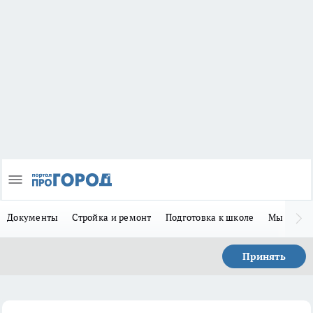
Документы
Стройка и ремонт
Подготовка к школе
Мы в MA
Принять