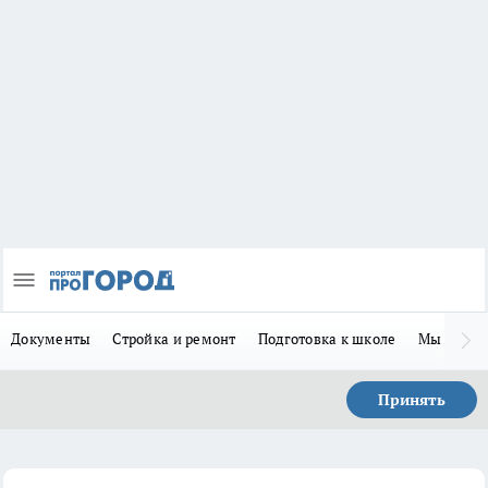
Документы
Стройка и ремонт
Подготовка к школе
Мы в MA
Принять