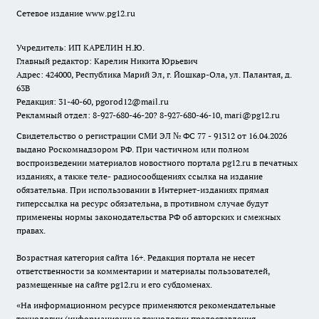
Сетевое издание www.pg12.ru
Учредитель: ИП КАРЕЛИН Н.Ю.
Главный редактор: Карелин Никита Юрьевич
Адрес: 424000, Республика Марий Эл, г. Йошкар-Ола, ул. Палантая, д.
63В
Редакция: 31-40-60, pgorod12@mail.ru
Рекламный отдел: 8-927-680-46-20? 8-927-680-46-10, mari@pg12.ru
Свидетельство о регистрации СМИ ЭЛ № ФС 77 - 91312 от 16.04.2026
выдано Роскомнадзором РФ. При частичном или полном
воспроизведении материалов новостного портала pg12.ru в печатных
изданиях, а также теле- радиосообщениях ссылка на издание
обязательна. При использовании в Интернет-изданиях прямая
гиперссылка на ресурс обязательна, в противном случае будут
применены нормы законодательства РФ об авторских и смежных
правах.
Возрастная категория сайта 16+. Редакция портала не несет
ответственности за комментарии и материалы пользователей,
размещенные на сайте pg12.ru и его субдоменах.
«На информационном ресурсе применяются рекомендательные
технологии (информационные технологии предоставления