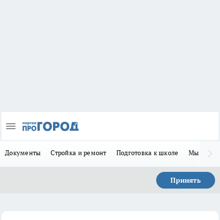
Документы
Стройка и ремонт
Подготовка к школе
Мы в MA
Принять