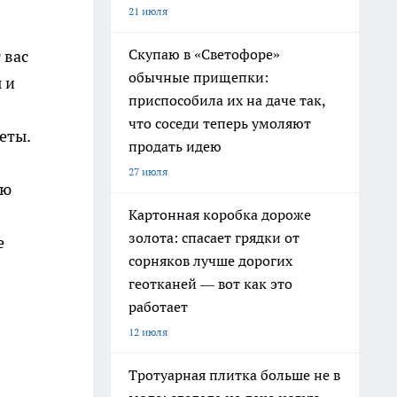
21 июля
Скупаю в «Светофоре»
 вас
обычные прищепки:
 и
приспособила их на даче так,
что соседи теперь умоляют
еты.
продать идею
27 июля
ую
Картонная коробка дороже
золота: спасает грядки от
е
сорняков лучше дорогих
геотканей — вот как это
работает
12 июля
Тротуарная плитка больше не в