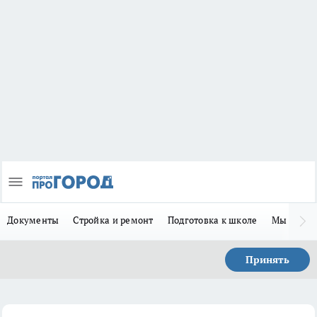
Документы
Стройка и ремонт
Подготовка к школе
Мы в MA
Принять