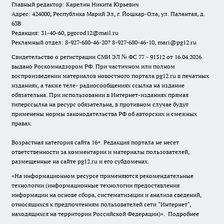
Главный редактор: Карелин Никита Юрьевич
Адрес: 424000, Республика Марий Эл, г. Йошкар-Ола, ул. Палантая, д.
63В
Редакция: 31-40-60, pgorod12@mail.ru
Рекламный отдел: 8-927-680-46-20? 8-927-680-46-10, mari@pg12.ru
Свидетельство о регистрации СМИ ЭЛ № ФС 77 - 91312 от 16.04.2026
выдано Роскомнадзором РФ. При частичном или полном
воспроизведении материалов новостного портала pg12.ru в печатных
изданиях, а также теле- радиосообщениях ссылка на издание
обязательна. При использовании в Интернет-изданиях прямая
гиперссылка на ресурс обязательна, в противном случае будут
применены нормы законодательства РФ об авторских и смежных
правах.
Возрастная категория сайта 16+. Редакция портала не несет
ответственности за комментарии и материалы пользователей,
размещенные на сайте pg12.ru и его субдоменах.
«На информационном ресурсе применяются рекомендательные
технологии (информационные технологии предоставления
информации на основе сбора, систематизации и анализа сведений,
относящихся к предпочтениям пользователей сети "Интернет",
находящихся на территории Российской Федерации)».
Подробнее