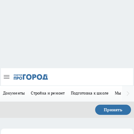
Документы
Стройка и ремонт
Подготовка к школе
Мы в MA
Принять