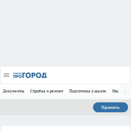
Документы
Стройка и ремонт
Подготовка к школе
Мы в MA
Принять