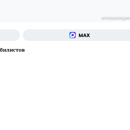
avtomotospec
обилистов