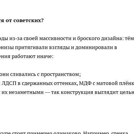
я от советских?
ды из‑за своей массивности и броского дизайна: тё
арнизы притягивали взгляды и доминировали в
ения работают иначе:
 они сливались с пространством;
 ЛДСП в сдержанных оттенках, МДФ с матовой плёнк
т их незаметными — так конструкция выглядит цель
упе стоят примерно одинаково. Например, стенка