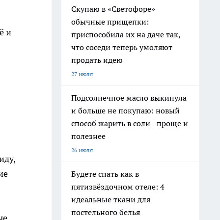
Скупаю в «Светофоре»
обычные прищепки:
ё и
приспособила их на даче так,
что соседи теперь умоляют
продать идею
27 июля
Подсолнечное масло выкинула
и больше не покупаю: новый
способ жарить в соли - проще и
полезнее
26 июля
иду,
ие
Будете спать как в
пятизвёздочном отеле: 4
идеальные ткани для
постельного белья
ые