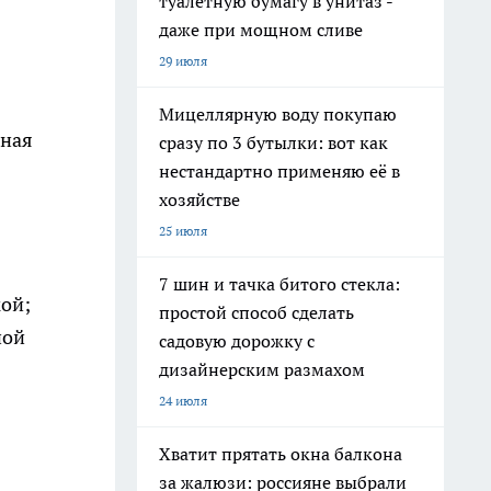
туалетную бумагу в унитаз -
даже при мощном сливе
29 июля
Мицеллярную воду покупаю
мная
сразу по 3 бутылки: вот как
нестандартно применяю её в
хозяйстве
25 июля
7 шин и тачка битого стекла:
ой;
простой способ сделать
ной
садовую дорожку с
дизайнерским размахом
24 июля
Хватит прятать окна балкона
за жалюзи: россияне выбрали