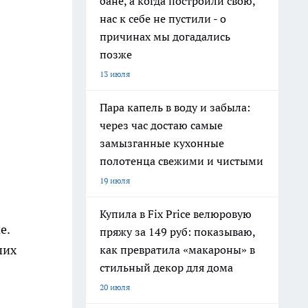
бане, а когда построили свою,
нас к себе не пустили - о
причинах мы догадались
позже
13 июля
Пара капель в воду и забыла:
через час достаю самые
замызганные кухонные
полотенца свежими и чистыми
19 июля
Купила в Fix Price велюровую
е.
пряжу за 149 руб: показываю,
ших
как превратила «макароны» в
стильный декор для дома
20 июля