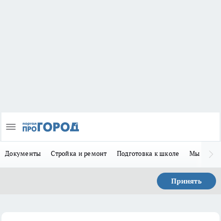
Документы
Стройка и ремонт
Подготовка к школе
Мы в MA
Принять