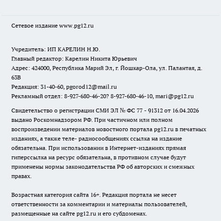
Сетевое издание www.pg12.ru
Учредитель: ИП КАРЕЛИН Н.Ю.
Главный редактор: Карелин Никита Юрьевич
Адрес: 424000, Республика Марий Эл, г. Йошкар-Ола, ул. Палантая, д.
63В
Редакция: 31-40-60, pgorod12@mail.ru
Рекламный отдел: 8-927-680-46-20? 8-927-680-46-10, mari@pg12.ru
Свидетельство о регистрации СМИ ЭЛ № ФС 77 - 91312 от 16.04.2026
выдано Роскомнадзором РФ. При частичном или полном
воспроизведении материалов новостного портала pg12.ru в печатных
изданиях, а также теле- радиосообщениях ссылка на издание
обязательна. При использовании в Интернет-изданиях прямая
гиперссылка на ресурс обязательна, в противном случае будут
применены нормы законодательства РФ об авторских и смежных
правах.
Возрастная категория сайта 16+. Редакция портала не несет
ответственности за комментарии и материалы пользователей,
размещенные на сайте pg12.ru и его субдоменах.