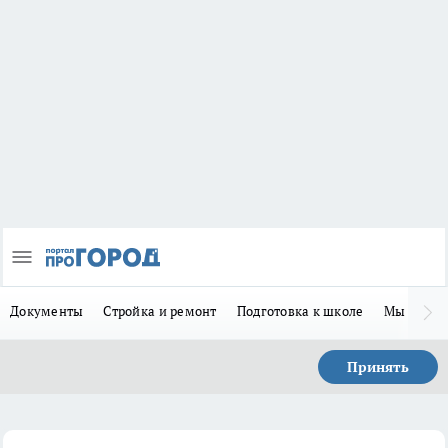
Документы
Стройка и ремонт
Подготовка к школе
Мы в MA
Принять