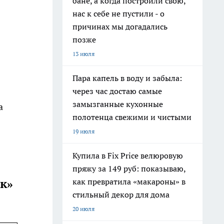
бане, а когда построили свою,
нас к себе не пустили - о
причинах мы догадались
позже
13 июля
Пара капель в воду и забыла:
через час достаю самые
замызганные кухонные
а
полотенца свежими и чистыми
19 июля
Купила в Fix Price велюровую
пряжу за 149 руб: показываю,
ик»
как превратила «макароны» в
стильный декор для дома
20 июля