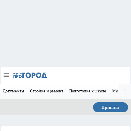
Документы
Стройка и ремонт
Подготовка к школе
Мы в MA
Принять