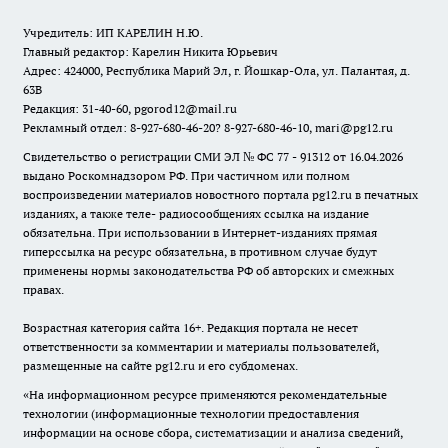
Учредитель: ИП КАРЕЛИН Н.Ю.
Главный редактор: Карелин Никита Юрьевич
Адрес: 424000, Республика Марий Эл, г. Йошкар-Ола, ул. Палантая, д.
63В
Редакция: 31-40-60, pgorod12@mail.ru
Рекламный отдел: 8-927-680-46-20? 8-927-680-46-10, mari@pg12.ru
Свидетельство о регистрации СМИ ЭЛ № ФС 77 - 91312 от 16.04.2026
выдано Роскомнадзором РФ. При частичном или полном
воспроизведении материалов новостного портала pg12.ru в печатных
изданиях, а также теле- радиосообщениях ссылка на издание
обязательна. При использовании в Интернет-изданиях прямая
гиперссылка на ресурс обязательна, в противном случае будут
применены нормы законодательства РФ об авторских и смежных
правах.
Возрастная категория сайта 16+. Редакция портала не несет
ответственности за комментарии и материалы пользователей,
размещенные на сайте pg12.ru и его субдоменах.
«На информационном ресурсе применяются рекомендательные
технологии (информационные технологии предоставления
информации на основе сбора, систематизации и анализа сведений,