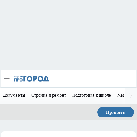
Документы
Стройка и ремонт
Подготовка к школе
Мы в MA
Принять