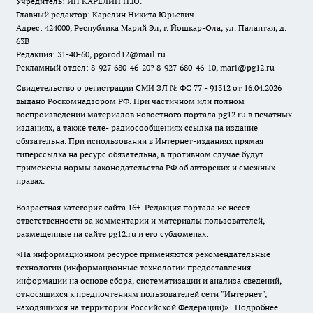
Учредитель: ИП КАРЕЛИН Н.Ю.
Главный редактор: Карелин Никита Юрьевич
Адрес: 424000, Республика Марий Эл, г. Йошкар-Ола, ул. Палантая, д.
63В
Редакция: 31-40-60, pgorod12@mail.ru
Рекламный отдел: 8-927-680-46-20? 8-927-680-46-10, mari@pg12.ru
Свидетельство о регистрации СМИ ЭЛ № ФС 77 - 91312 от 16.04.2026
выдано Роскомнадзором РФ. При частичном или полном
воспроизведении материалов новостного портала pg12.ru в печатных
изданиях, а также теле- радиосообщениях ссылка на издание
обязательна. При использовании в Интернет-изданиях прямая
гиперссылка на ресурс обязательна, в противном случае будут
применены нормы законодательства РФ об авторских и смежных
правах.
Возрастная категория сайта 16+. Редакция портала не несет
ответственности за комментарии и материалы пользователей,
размещенные на сайте pg12.ru и его субдоменах.
«На информационном ресурсе применяются рекомендательные
технологии (информационные технологии предоставления
информации на основе сбора, систематизации и анализа сведений,
относящихся к предпочтениям пользователей сети "Интернет",
находящихся на территории Российской Федерации)».
Подробнее