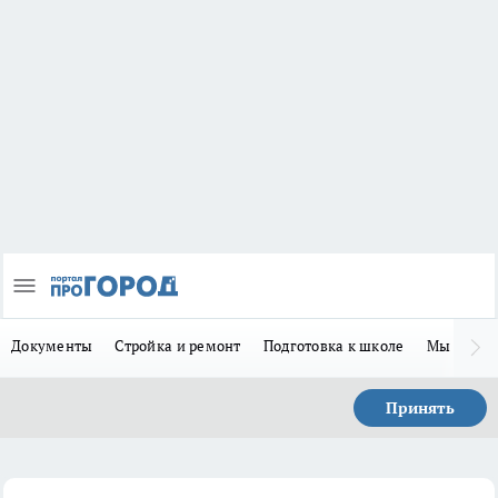
Документы
Стройка и ремонт
Подготовка к школе
Мы в MA
Принять