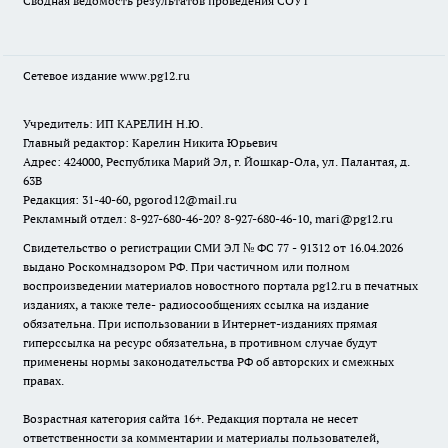
Сводная ведомость результатов проведения СОУТ
Сетевое издание www.pg12.ru
Учредитель: ИП КАРЕЛИН Н.Ю.
Главный редактор: Карелин Никита Юрьевич
Адрес: 424000, Республика Марий Эл, г. Йошкар-Ола, ул. Палантая, д.
63В
Редакция: 31-40-60, pgorod12@mail.ru
Рекламный отдел: 8-927-680-46-20? 8-927-680-46-10, mari@pg12.ru
Свидетельство о регистрации СМИ ЭЛ № ФС 77 - 91312 от 16.04.2026
выдано Роскомнадзором РФ. При частичном или полном
воспроизведении материалов новостного портала pg12.ru в печатных
изданиях, а также теле- радиосообщениях ссылка на издание
обязательна. При использовании в Интернет-изданиях прямая
гиперссылка на ресурс обязательна, в противном случае будут
применены нормы законодательства РФ об авторских и смежных
правах.
Возрастная категория сайта 16+. Редакция портала не несет
ответственности за комментарии и материалы пользователей,