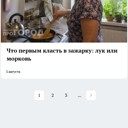
Что первым класть в зажарку: лук или
морковь
3 августа
1
2
3
...