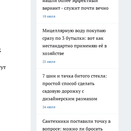
нашли более эффектный
вариант - служит почти вечно
19 июля
Мицеллярную воду покупаю
сразу по 3 бутылки: вот как
нестандартно применяю её в
;
хозяйстве
25 июля
гут
7 шин и тачка битого стекла:
простой способ сделать
садовую дорожку с
дизайнерским размахом
24 июля
Сантехники поставили точку в
вопросе: можно ли бросать