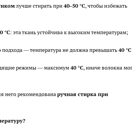
унком
лучше стирать при
40–50 °C
, чтобы избежать
0 °C
: эта ткань устойчива к высоким температурам;
о подхода — температура не должна превышать
40 °C
адящие режимы — максимум
40 °C
, иначе волокна мо
ля него рекомендована
ручная стирка при
пературу?