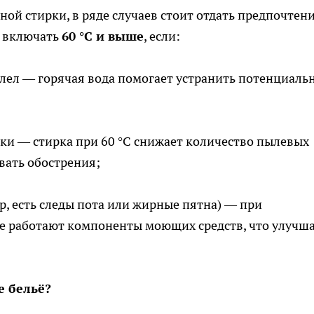
ной стирки, в ряде случаев стоит отдать предпочтен
т включать
60 °C и выше
, если:
олел — горячая вода помогает устранить потенциаль
ики — стирка при 60 °C снижает количество пылевых
вать обострения;
р, есть следы пота или жирные пятна) — при
е работают компоненты моющих средств, что улучш
е бельё?