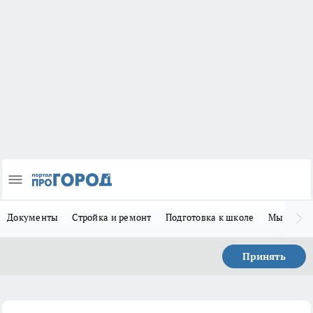
Документы
Стройка и ремонт
Подготовка к школе
Мы в MA
Принять