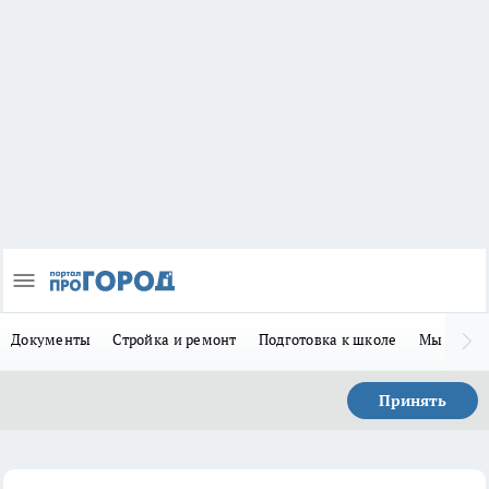
Документы
Стройка и ремонт
Подготовка к школе
Мы в MA
Принять