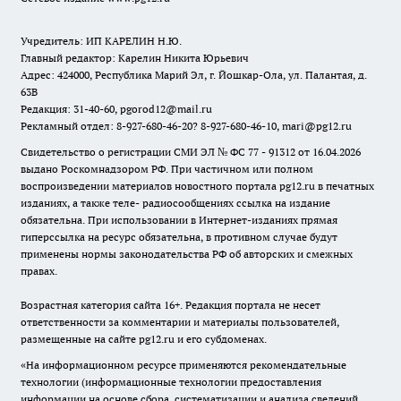
Учредитель: ИП КАРЕЛИН Н.Ю.
Главный редактор: Карелин Никита Юрьевич
Адрес: 424000, Республика Марий Эл, г. Йошкар-Ола, ул. Палантая, д.
63В
Редакция: 31-40-60, pgorod12@mail.ru
Рекламный отдел: 8-927-680-46-20? 8-927-680-46-10, mari@pg12.ru
Свидетельство о регистрации СМИ ЭЛ № ФС 77 - 91312 от 16.04.2026
выдано Роскомнадзором РФ. При частичном или полном
воспроизведении материалов новостного портала pg12.ru в печатных
изданиях, а также теле- радиосообщениях ссылка на издание
обязательна. При использовании в Интернет-изданиях прямая
гиперссылка на ресурс обязательна, в противном случае будут
применены нормы законодательства РФ об авторских и смежных
правах.
Возрастная категория сайта 16+. Редакция портала не несет
ответственности за комментарии и материалы пользователей,
размещенные на сайте pg12.ru и его субдоменах.
«На информационном ресурсе применяются рекомендательные
технологии (информационные технологии предоставления
информации на основе сбора, систематизации и анализа сведений,