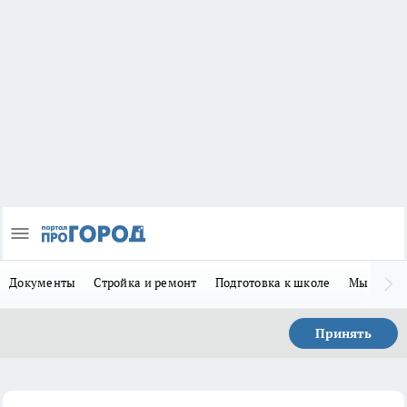
Документы
Стройка и ремонт
Подготовка к школе
Мы в MA
Принять