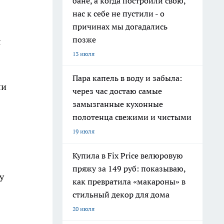
бане, а когда построили свою,
нас к себе не пустили - о
причинах мы догадались
позже
я
13 июля
Пара капель в воду и забыла:
ли
через час достаю самые
замызганные кухонные
полотенца свежими и чистыми
19 июля
Купила в Fix Price велюровую
пряжу за 149 руб: показываю,
у
как превратила «макароны» в
стильный декор для дома
20 июля