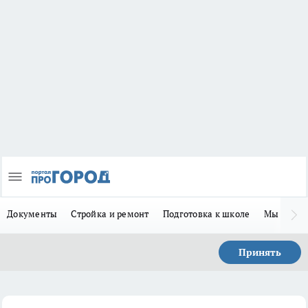
Документы
Стройка и ремонт
Подготовка к школе
Мы в MA
Принять