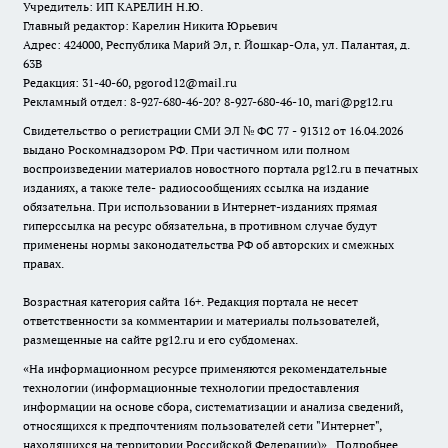
Учредитель: ИП КАРЕЛИН Н.Ю.
Главный редактор: Карелин Никита Юрьевич
Адрес: 424000, Республика Марий Эл, г. Йошкар-Ола, ул. Палантая, д.
63В
Редакция: 31-40-60, pgorod12@mail.ru
Рекламный отдел: 8-927-680-46-20? 8-927-680-46-10, mari@pg12.ru
Свидетельство о регистрации СМИ ЭЛ № ФС 77 - 91312 от 16.04.2026
выдано Роскомнадзором РФ. При частичном или полном
воспроизведении материалов новостного портала pg12.ru в печатных
изданиях, а также теле- радиосообщениях ссылка на издание
обязательна. При использовании в Интернет-изданиях прямая
гиперссылка на ресурс обязательна, в противном случае будут
применены нормы законодательства РФ об авторских и смежных
правах.
Возрастная категория сайта 16+. Редакция портала не несет
ответственности за комментарии и материалы пользователей,
размещенные на сайте pg12.ru и его субдоменах.
«На информационном ресурсе применяются рекомендательные
технологии (информационные технологии предоставления
информации на основе сбора, систематизации и анализа сведений,
относящихся к предпочтениям пользователей сети "Интернет",
находящихся на территории Российской Федерации)».
Подробнее