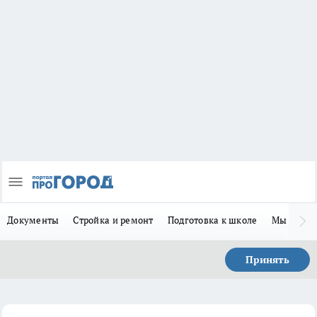
Документы
Стройка и ремонт
Подготовка к школе
Мы в MA
Принять