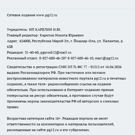
Сетевое издание www.pg12.ru
Учредитель: ИП КАРЕЛИН Н.Ю.
Главный редактор: Карелин Никита Юрьевич
Адрес: 424000, Республика Марий Эл, г. Йошкар-Ола, ул. Палантая, д.
63В
Редакция: 31-40-60, pgorod12@mail.ru
Рекламный отдел: 8-927-680-46-20? 8-927-680-46-10, mari@pg12.ru
Свидетельство о регистрации СМИ ЭЛ № ФС 77 - 91312 от 16.04.2026
выдано Роскомнадзором РФ. При частичном или полном
воспроизведении материалов новостного портала pg12.ru в печатных
изданиях, а также теле- радиосообщениях ссылка на издание
обязательна. При использовании в Интернет-изданиях прямая
гиперссылка на ресурс обязательна, в противном случае будут
применены нормы законодательства РФ об авторских и смежных
правах.
Возрастная категория сайта 16+. Редакция портала не несет
ответственности за комментарии и материалы пользователей,
размещенные на сайте pg12.ru и его субдоменах.