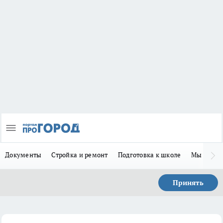
Документы
Стройка и ремонт
Подготовка к школе
Мы в MA
Принять