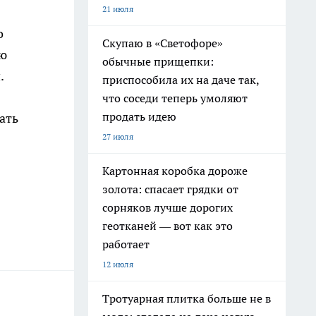
21 июля
о
Скупаю в «Светофоре»
ию
обычные прищепки:
.
приспособила их на даче так,
что соседи теперь умоляют
продать идею
ать
27 июля
Картонная коробка дороже
золота: спасает грядки от
сорняков лучше дорогих
геотканей — вот как это
работает
12 июля
Тротуарная плитка больше не в