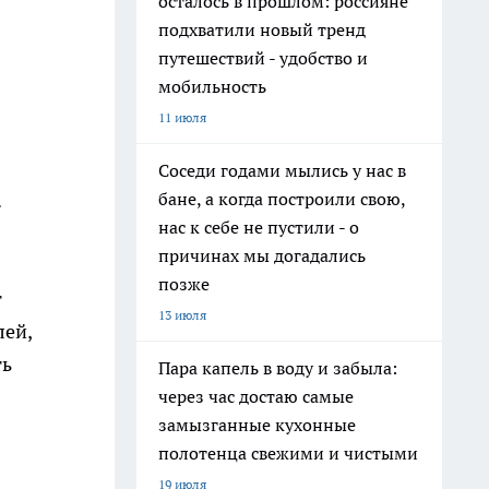
осталось в прошлом: россияне
подхватили новый тренд
путешествий - удобство и
мобильность
11 июля
Соседи годами мылись у нас в
бане, а когда построили свою,
.
нас к себе не пустили - о
причинах мы догадались
позже
т
13 июля
лей,
ть
Пара капель в воду и забыла:
через час достаю самые
замызганные кухонные
полотенца свежими и чистыми
19 июля