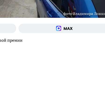
фото Владимира Ложк
овой премии