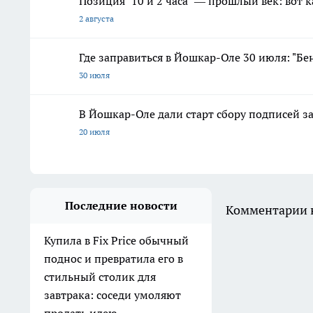
Позиция "10 и 2 часа" — прошлый век: вот 
2 августа
Где заправиться в Йошкар-Оле 30 июля: "Бен
30 июля
В Йошкар-Оле дали старт сбору подписей з
20 июля
Последние новости
Комментарии н
Купила в Fix Price обычный
поднос и превратила его в
стильный столик для
завтрака: соседи умоляют