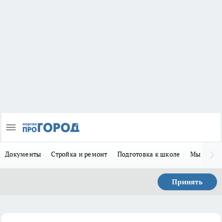
Документы
Стройка и ремонт
Подготовка к школе
Мы в MA
Принять