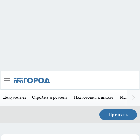
Документы
Стройка и ремонт
Подготовка к школе
Мы в MA
Принять