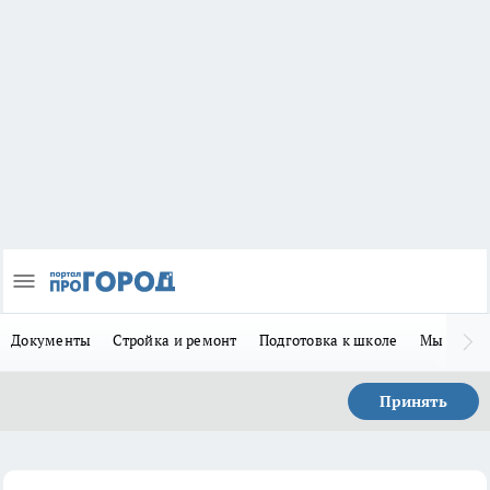
Документы
Стройка и ремонт
Подготовка к школе
Мы в MA
Принять