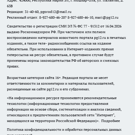
Адрес: 424000, Республика Марий Эл, г. Йошкар-Ола, ул. Палантая, д.
63В
Редакция: 31-40-60, pgorod12@mail.ru
Рекламный отдел: 8-927-680-46-20? 8-927-680-46-10, mari@pg12.ru
Свидетельство о регистрации СМИ ЭЛ № ФС 77 - 91312 от 16.04.2026
выдано Роскомнадзором РФ. При частичном или полном
воспроизведении материалов новостного портала pg12.ru в печатных
изданиях, а также теле- радиосообщениях ссылка на издание
обязательна. При использовании в Интернет-изданиях прямая
гиперссылка на ресурс обязательна, в противном случае будут
применены нормы законодательства РФ об авторских и смежных
правах.
Возрастная категория сайта 16+. Редакция портала не несет
ответственности за комментарии и материалы пользователей,
размещенные на сайте pg12.ru и его субдоменах.
«На информационном ресурсе применяются рекомендательные
технологии (информационные технологии предоставления
информации на основе сбора, систематизации и анализа сведений,
относящихся к предпочтениям пользователей сети "Интернет",
находящихся на территории Российской Федерации)».
Подробнее
Политика конфиденциальности и обработки персональных данных