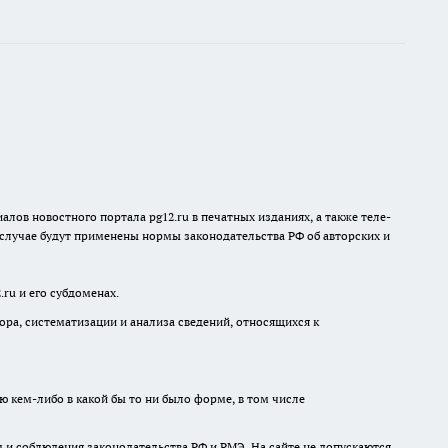
лов новостного портала pg12.ru в печатных изданиях, а также теле-
 случае будут применены нормы законодательства РФ об авторских и
ru и его субдоменах.
а, систематизации и анализа сведений, относящихся к
ю кем-либо в какой бы то ни было форме, в том числе
 и соблюдения законодательства РФ и РМЭ. На сайте не допускаются