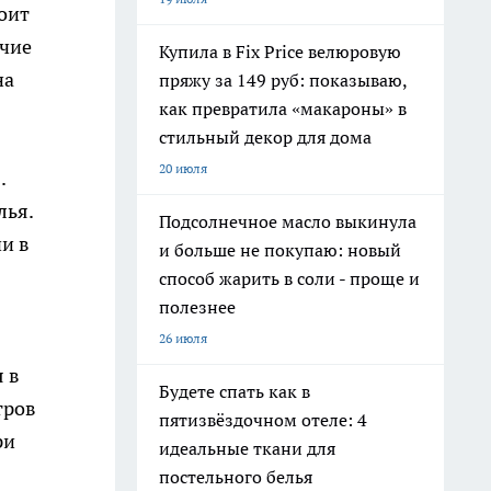
оит
ичие
Купила в Fix Price велюровую
на
пряжу за 149 руб: показываю,
как превратила «макароны» в
стильный декор для дома
20 июля
.
лья.
Подсолнечное масло выкинула
и в
и больше не покупаю: новый
способ жарить в соли - проще и
полезнее
26 июля
 в
Будете спать как в
тров
пятизвёздочном отеле: 4
ри
идеальные ткани для
постельного белья