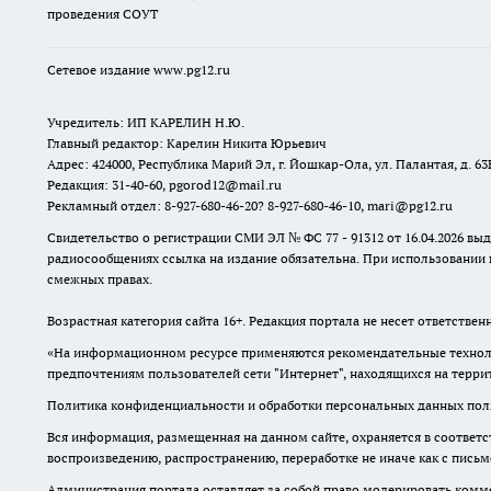
проведения СОУТ
Сетевое издание www.pg12.ru
Учредитель: ИП КАРЕЛИН Н.Ю.
Главный редактор: Карелин Никита Юрьевич
Адрес: 424000, Республика Марий Эл, г. Йошкар-Ола, ул. Палантая, д. 63
Редакция: 31-40-60, pgorod12@mail.ru
Рекламный отдел: 8-927-680-46-20? 8-927-680-46-10, mari@pg12.ru
Свидетельство о регистрации СМИ ЭЛ № ФС 77 - 91312 от 16.04.2026 в
радиосообщениях ссылка на издание обязательна. При использовании 
смежных правах.
Возрастная категория сайта 16+. Редакция портала не несет ответстве
«На информационном ресурсе применяются рекомендательные техноло
предпочтениям пользователей сети "Интернет", находящихся на терр
Политика конфиденциальности и обработки персональных данных поль
Вся информация, размещенная на данном сайте, охраняется в соответс
воспроизведению, распространению, переработке не иначе как с пись
Администрация портала оставляет за собой право модерировать комме