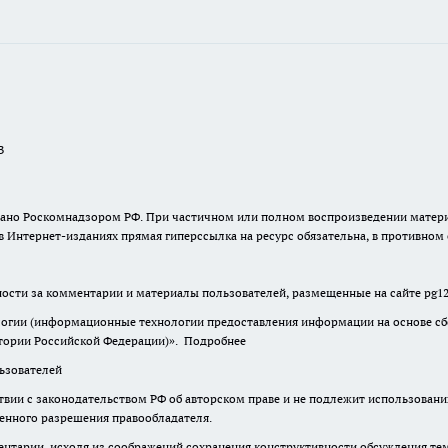
В
ыдано Роскомнадзором РФ. При частичном или полном воспроизведении материа
в Интернет-изданиях прямая гиперссылка на ресурс обязательна, в противном
нности за комментарии и материалы пользователей, размещенные на сайте pg12.
гии (информационные технологии предоставления информации на основе сбор
итории Российской Федерации)».
Подробнее
зователей
твии с законодательством РФ об авторском праве и не подлежит использовани
менного разрешения правообладателя.
нтарии, исходя из соображений сохранения конструктивности обсуждения тем