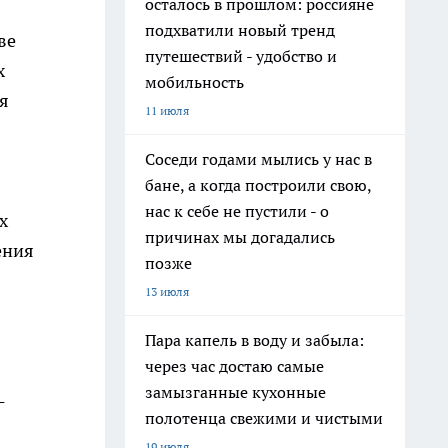
осталось в прошлом: россияне
подхватили новый тренд
ве
путешествий - удобство и
х
мобильность
я
11 июля
Соседи годами мылись у нас в
бане, а когда построили свою,
нас к себе не пустили - о
х
причинах мы догадались
ения
позже
13 июля
Пара капель в воду и забыла:
через час достаю самые
замызганные кухонные
-
полотенца свежими и чистыми
19 июля