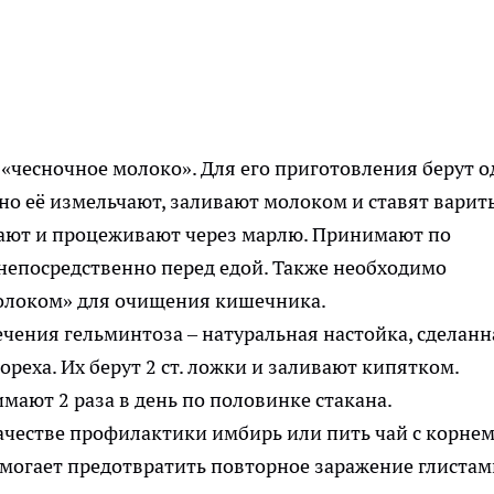
«чесночное молоко». Для его приготовления берут о
но её измельчают, заливают молоком и ставят варить
вают и процеживают через марлю. Принимают по
непосредственно перед едой. Также необходимо
молоком» для очищения кишечника.
ечения гельминтоза – натуральная настойка, сделанн
реха. Их берут 2 ст. ложки и заливают кипятком.
мают 2 раза в день по половинке стакана.
ачестве профилактики имбирь или пить чай с корне
омогает предотвратить повторное заражение глистам