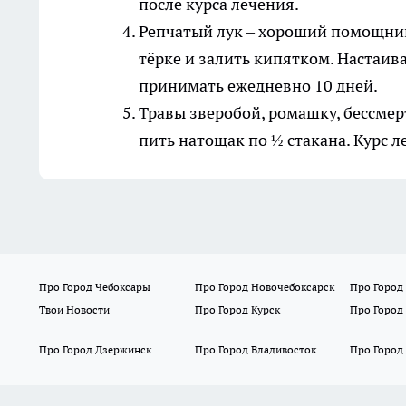
после курса лечения.
Репчатый лук – хороший помощник
тёрке и залить кипятком. Настаива
принимать ежедневно 10 дней.
Травы зверобой, ромашку, бессмер
пить натощак по ½ стакана. Курс л
Про Город Чебоксары
Про Город Новочебоксарск
Про Город
Твои Новости
Про Город Курск
Про Город
Про Город Дзержинск
Про Город Владивосток
Про Город