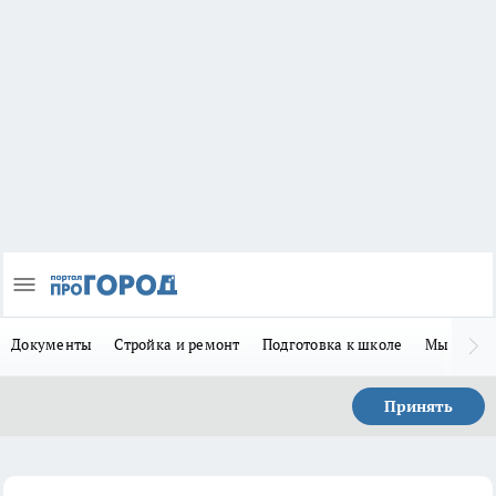
Документы
Стройка и ремонт
Подготовка к школе
Мы в MA
Принять