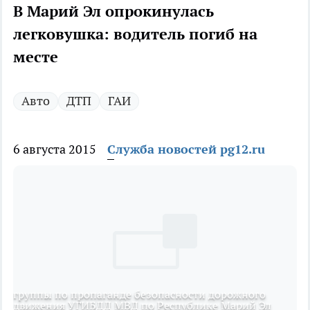
В Марий Эл опрокинулась
легковушка: водитель погиб на
месте
Авто
ДТП
ГАИ
6 августа 2015
Служба новостей pg12.ru
группы по пропаганде безопасности дорожного
движения УГИБДД МВД по Республике Марий Эл