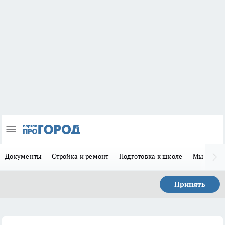
Документы
Стройка и ремонт
Подготовка к школе
Мы в MA
Принять