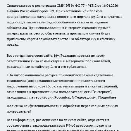
Свидетельство о регистрации СМИ ЭЛ № ФС 77 - 91312 от 16.04.2026
выдано Роскомнадзором РФ. При частичном или полном
воспроизведении материалов новостного портала pg12.ru в печатных
изданиях, а также теле- радиосообщениях ссылка на издание
обязательна. При использовании в Интернет-изданиях прямая
гиперссылка на ресурс обязательна, в противном случае будут
применены нормы законодательства РФ об авторских и смежных
правах.
Возрастная категория сайта 16+. Редакция портала не несет
ответственности за комментарии и материалы пользователей,
размещенные на сайте pg12.ru и его субдоменах.
«На информационном ресурсе применяются рекомендательные
технологии (информационные технологии предоставления
информации на основе сбора, систематизации и анализа сведений,
относящихся к предпочтениям пользователей сети "Интернет",
находящихся на территории Российской Федерации)».
Подробнее
Политика конфиденциальности и обработки персональных данных
пользователей
Вся информация, размещенная на данном сайте, охраняется в
соответствии с законодательством РФ об авторском праве и не
подлежит использованию кем-либо в какой бы то ни было форме, в