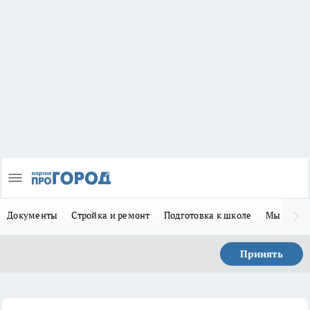
Документы
Стройка и ремонт
Подготовка к школе
Мы в MA
Принять