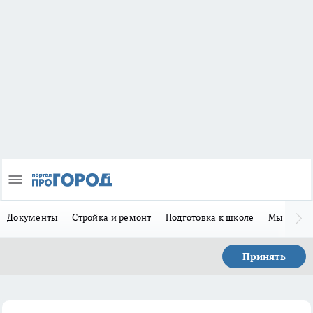
Документы
Стройка и ремонт
Подготовка к школе
Мы в MA
Принять