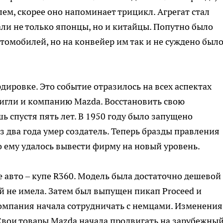
ем, скорее оно напоминает трицикл. Агрегат стал
ли не только японцы, но и китайцы. Попутно было
томобилей, но на конвейер им так и не суждено был
дировке. Это событие отразилось на всех аспектах
игли и компанию Mazda. Восстановить свою
 спустя пять лет. В 1950 году было запущено
з два года умер создатель. Теперь бразды правления
 ему удалось вывести фирму на новый уровень.
е авто – купе R360. Модель была достаточно дешевой
 не имела. Затем был выпущен пикап Proceed и
 Компания начала сотрудничать с немцами. Изменения
Свои товары Mazda начала продвигать на зарубежны