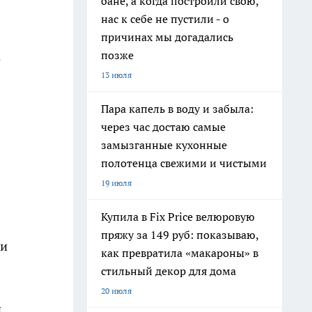
бане, а когда построили свою,
нас к себе не пустили - о
причинах мы догадались
позже
о
13 июля
Пара капель в воду и забыла:
через час достаю самые
замызганные кухонные
полотенца свежими и чистыми
19 июля
Купила в Fix Price велюровую
пряжу за 149 руб: показываю,
 и
как превратила «макароны» в
стильный декор для дома
20 июля
й