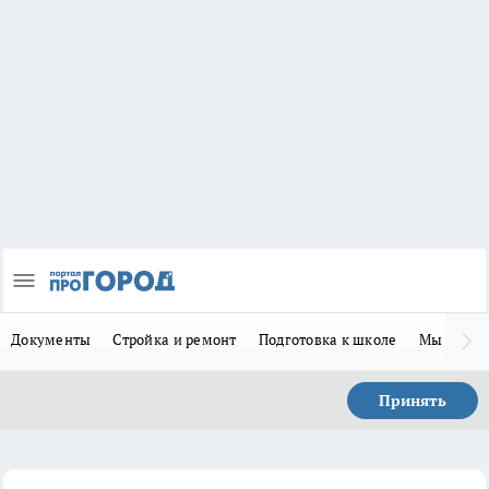
Документы
Стройка и ремонт
Подготовка к школе
Мы в MA
Принять