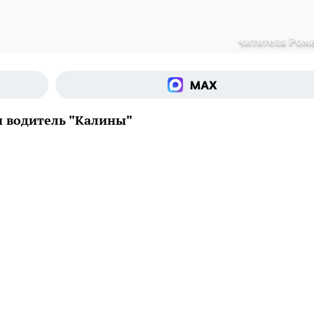
читателя Ром
н водитель "Калины"