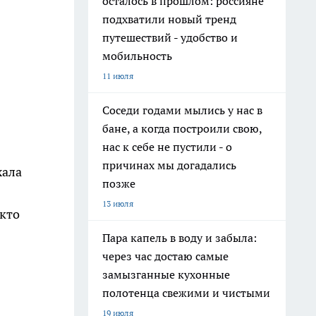
осталось в прошлом: россияне
подхватили новый тренд
путешествий - удобство и
мобильность
11 июля
Соседи годами мылись у нас в
бане, а когда построили свою,
нас к себе не пустили - о
причинах мы догадались
хала
позже
13 июля
икто
Пара капель в воду и забыла:
через час достаю самые
замызганные кухонные
полотенца свежими и чистыми
19 июля