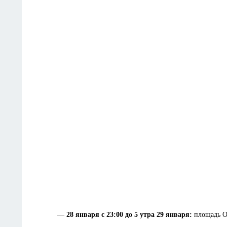
— 28 января с 23:00 до 5 утра 29 января:
площадь О