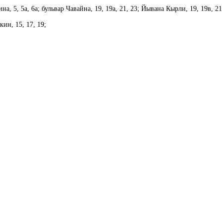
а, 5, 5а, 6а; бульвар Чавайна, 19, 19а, 21, 23; Йывана Кырли, 19, 19в, 21
ин, 15, 17, 19;