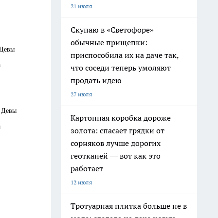
21 июля
Скупаю в «Светофоре»
обычные прищепки:
 Девы
приспособила их на даче так,
а
что соседи теперь умоляют
продать идею
27 июля
 Девы
Картонная коробка дороже
а
золота: спасает грядки от
сорняков лучше дорогих
геотканей — вот как это
работает
12 июля
Тротуарная плитка больше не в