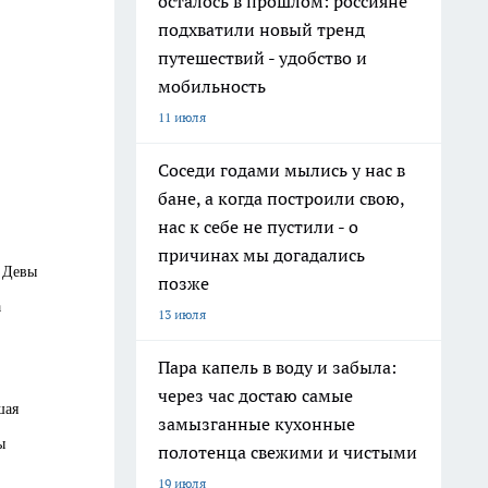
осталось в прошлом: россияне
подхватили новый тренд
путешествий - удобство и
мобильность
11 июля
Соседи годами мылись у нас в
.
бане, а когда построили свою,
нас к себе не пустили - о
причинах мы догадались
 Девы
позже
а
13 июля
Пара капель в воду и забыла:
через час достаю самые
шая
замызганные кухонные
ы
полотенца свежими и чистыми
19 июля