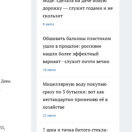
моде: сделала на даче новую
дорожку — служит годами и не
скользит
9 июля
Обшивать балконы пластиком
ушло в прошлое: россияне
нашли более эффектный
вариант - служит почти вечно
19 июля
ь Девы
Мицеллярную воду покупаю
а
сразу по 3 бутылки: вот как
нестандартно применяю её в
хозяйстве
25 июля
 55,
7 шин и тачка битого стекла: