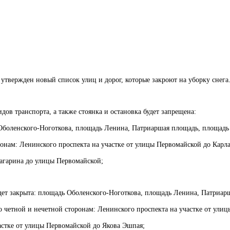
вержден новый список улиц и дорог, которые закроют на уборку снега
ов транспорта, а также стоянка и остановка будет запрещена:
боленского-Ноготкова, площадь Ленина, Патриаршая площадь, площадь
онам: Ленинского проспекта на участке от улицы Первомайской до Карл
Гагарина до улицы Первомайской;
удет закрыта: площадь Оболенского-Ноготкова, площадь Ленина, Патриар
четной и нечетной сторонам: Ленинского проспекта на участке от улиц
астке от улицы Первомайской до Якова Эшпая;