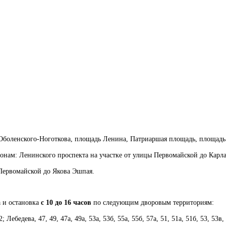
Оболенского-Ноготкова, площадь Ленина, Патриаршая площадь, площад
онам: Ленинского проспекта на участке от улицы Первомайской до Карл
Первомайской до Якова Эшпая.
а и остановка
с 10 до 16 часов
по следующим дворовым территориям:
Лебедева, 47, 49, 47а, 49а, 53а, 53б, 55а, 55б, 57а, 51, 51а, 51б, 53, 53в,