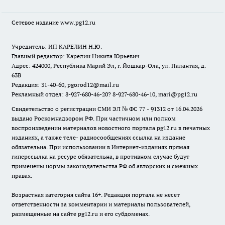
Сетевое издание www.pg12.ru
Учредитель: ИП КАРЕЛИН Н.Ю.
Главный редактор: Карелин Никита Юрьевич
Адрес: 424000, Республика Марий Эл, г. Йошкар-Ола, ул. Палантая, д.
63В
Редакция: 31-40-60, pgorod12@mail.ru
Рекламный отдел: 8-927-680-46-20? 8-927-680-46-10, mari@pg12.ru
Свидетельство о регистрации СМИ ЭЛ № ФС 77 - 91312 от 16.04.2026
выдано Роскомнадзором РФ. При частичном или полном
воспроизведении материалов новостного портала pg12.ru в печатных
изданиях, а также теле- радиосообщениях ссылка на издание
обязательна. При использовании в Интернет-изданиях прямая
гиперссылка на ресурс обязательна, в противном случае будут
применены нормы законодательства РФ об авторских и смежных
правах.
Возрастная категория сайта 16+. Редакция портала не несет
ответственности за комментарии и материалы пользователей,
размещенные на сайте pg12.ru и его субдоменах.