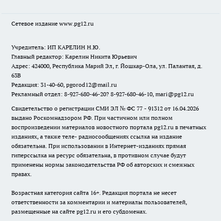
Сетевое издание www.pg12.ru
Учредитель: ИП КАРЕЛИН Н.Ю.
Главный редактор: Карелин Никита Юрьевич
Адрес: 424000, Республика Марий Эл, г. Йошкар-Ола, ул. Палантая, д.
63В
Редакция: 31-40-60, pgorod12@mail.ru
Рекламный отдел: 8-927-680-46-20? 8-927-680-46-10, mari@pg12.ru
Свидетельство о регистрации СМИ ЭЛ № ФС 77 - 91312 от 16.04.2026
выдано Роскомнадзором РФ. При частичном или полном
воспроизведении материалов новостного портала pg12.ru в печатных
изданиях, а также теле- радиосообщениях ссылка на издание
обязательна. При использовании в Интернет-изданиях прямая
гиперссылка на ресурс обязательна, в противном случае будут
применены нормы законодательства РФ об авторских и смежных
правах.
Возрастная категория сайта 16+. Редакция портала не несет
ответственности за комментарии и материалы пользователей,
размещенные на сайте pg12.ru и его субдоменах.