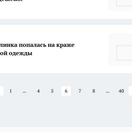
инка попалась на краже
ной одежды
1
...
4
5
6
7
8
...
40