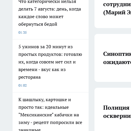
Что категорически нельзя
сотрудни
делать 7 августа: день, когда
(Марий Э
каждое слово может
обернуться бедой
01:35
5 ужинов за 20 минут из
Синоптик
простых продуктов: готовлю
ожидаютс
их, когда совсем нет сил и
времени - вкус как из
ресторана
01:02
К шашлыку, картошке и
Полиция 
просто так: идеальные
"Мексиканские" кабачки на
оскверн
зиму - рецепт попросили все
знакомые