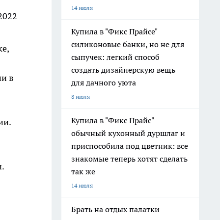
14 июля
2022
Купила в "Фикс Прайсе"
силиконовые банки, но не для
е,
сыпучек: легкий способ
создать дизайнерскую вещь
ни в
для дачного уюта
8 июля
Купила в "Фикс Прайс"
ии.
обычный кухонный дуршлаг и
приспособила под цветник: все
знакомые теперь хотят сделать
.
так же
14 июля
Брать на отдых палатки