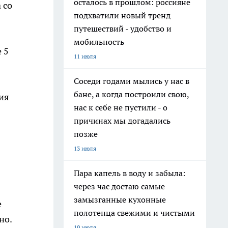
осталось в прошлом: россияне
 со
подхватили новый тренд
путешествий - удобство и
мобильность
 5
11 июля
Соседи годами мылись у нас в
бане, а когда построили свою,
ия
нас к себе не пустили - о
причинах мы догадались
позже
13 июля
Пара капель в воду и забыла:
через час достаю самые
замызганные кухонные
е
полотенца свежими и чистыми
но.
19 июля