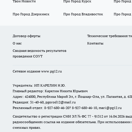
Твои Новости
Про Город Курск
Про Город
Про Город Дзержинск
Про Город Владивосток
Про Город
Договор оферты
Технические требования т
О нас
Контакты
Сводная ведомость результатов
проведения СОУТ
Сетевое издание www.pg12.ru
Учредитель: ИП КАРЕЛИН Н.Ю.
Главный редактор: Карелин Никита Юрьевич
Адрес: 424000, Республика Марий Эл, г. Йошкар-Ола, ул. Палантая, д. 63
Редакция: 31-40-60, pgorod12@mail.ru
Рекламный отдел: 8-927-680-46-20? 8-927-680-46-10, mari@pg12.ru
Свидетельство о регистрации СМИ ЭЛ № ФС 77 - 91312 от 16.04.2026 в
радиосообщениях ссылка на издание обязательна. При использовании 
смежных правах.