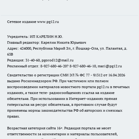
Сетевое издание www.pg12.ru
Учредитель: ИП КАРЕЛИН Н.Ю.
Главный редактор: Карелин Никита Юрьевич
Адрес: 424000, Республика Марий Эл, г. Йошкар-Ола, ул. Палантая, д.
63В
Редакция: 31-40-60, pgorod12@mail.ru
Рекламный отдел: 8-927-680-46-20? 8-927-680-46-10, mari@pg12.ru
Свидетельство о регистрации СМИ ЭЛ № ФС 77 - 91312 от 16.04.2026
выдано Роскомнадзором РФ. При частичном или полном
воспроизведении материалов новостного портала pg12.ru в печатных
изданиях, а также теле- радиосообщениях ссылка на издание
обязательна. При использовании в Интернет-изданиях прямая
гиперссылка на ресурс обязательна, в противном случае будут
применены нормы законодательства РФ об авторских и смежных
правах.
Возрастная категория сайта 16+. Редакция портала не несет
ответственности за комментарии и материалы пользователей,