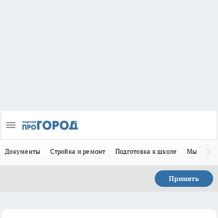
Документы
Стройка и ремонт
Подготовка к школе
Мы в MA
Принять