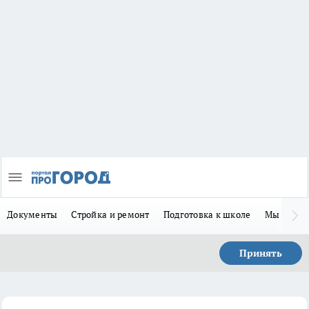
Документы
Стройка и ремонт
Подготовка к школе
Мы в MA
Принять