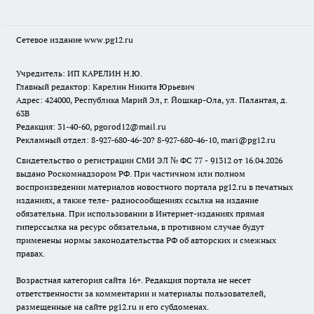
Сетевое издание www.pg12.ru
Учредитель: ИП КАРЕЛИН Н.Ю.
Главный редактор: Карелин Никита Юрьевич
Адрес: 424000, Республика Марий Эл, г. Йошкар-Ола, ул. Палантая, д.
63В
Редакция: 31-40-60, pgorod12@mail.ru
Рекламный отдел: 8-927-680-46-20? 8-927-680-46-10, mari@pg12.ru
Свидетельство о регистрации СМИ ЭЛ № ФС 77 - 91312 от 16.04.2026
выдано Роскомнадзором РФ. При частичном или полном
воспроизведении материалов новостного портала pg12.ru в печатных
изданиях, а также теле- радиосообщениях ссылка на издание
обязательна. При использовании в Интернет-изданиях прямая
гиперссылка на ресурс обязательна, в противном случае будут
применены нормы законодательства РФ об авторских и смежных
правах.
Возрастная категория сайта 16+. Редакция портала не несет
ответственности за комментарии и материалы пользователей,
размещенные на сайте pg12.ru и его субдоменах.