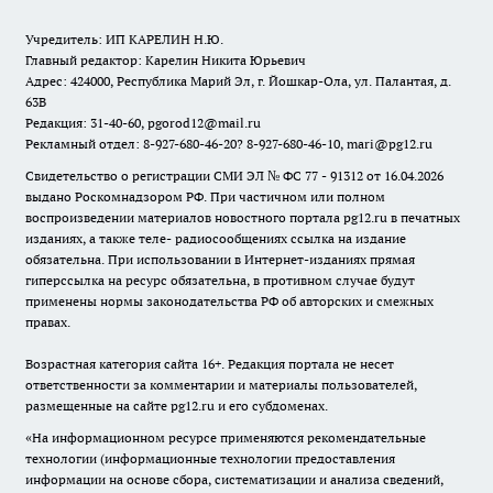
Учредитель: ИП КАРЕЛИН Н.Ю.
Главный редактор: Карелин Никита Юрьевич
Адрес: 424000, Республика Марий Эл, г. Йошкар-Ола, ул. Палантая, д.
63В
Редакция: 31-40-60, pgorod12@mail.ru
Рекламный отдел: 8-927-680-46-20? 8-927-680-46-10, mari@pg12.ru
Свидетельство о регистрации СМИ ЭЛ № ФС 77 - 91312 от 16.04.2026
выдано Роскомнадзором РФ. При частичном или полном
воспроизведении материалов новостного портала pg12.ru в печатных
изданиях, а также теле- радиосообщениях ссылка на издание
обязательна. При использовании в Интернет-изданиях прямая
гиперссылка на ресурс обязательна, в противном случае будут
применены нормы законодательства РФ об авторских и смежных
правах.
Возрастная категория сайта 16+. Редакция портала не несет
ответственности за комментарии и материалы пользователей,
размещенные на сайте pg12.ru и его субдоменах.
«На информационном ресурсе применяются рекомендательные
технологии (информационные технологии предоставления
информации на основе сбора, систематизации и анализа сведений,