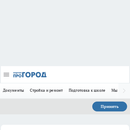
Документы
Стройка и ремонт
Подготовка к школе
Мы в MA
Принять