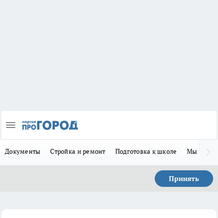
Документы
Стройка и ремонт
Подготовка к школе
Мы в MA
Принять