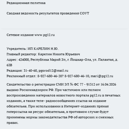
Редакционная политика
Сводная ведомость результатов проведения СОУТ
Сетевое издание www.pg12.ru
Учредитель: ИП КАРЕЛИН Н.Ю.
Главный редактор: Карелин Никита Юрьевич
Адрес: 424000, Республика Марий Эл, г. Йошкар-Ола, ул. Палантая, д.
63В
Редакция: 31-40-60, pgorod12@mail.ru
Рекламный отдел: 8-927-680-46-20? 8-927-680-46-10, mari@pg12.ru
Свидетельство о регистрации СМИ ЭЛ № ФС 77 - 91312 от 16.04.2026
выдано Роскомнадзором РФ. При частичном или полном
воспроизведении материалов новостного портала pg12.ru в печатных
изданиях, а также теле- радиосообщениях ссылка на издание
обязательна. При использовании в Интернет-изданиях прямая
гиперссылка на ресурс обязательна, в противном случае будут
применены нормы законодательства РФ об авторских и смежных
правах.