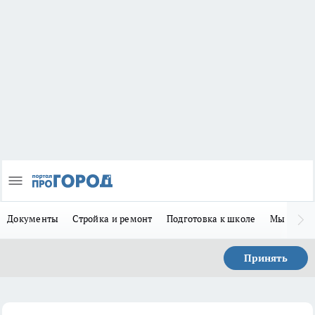
Документы
Стройка и ремонт
Подготовка к школе
Мы в MA
Принять