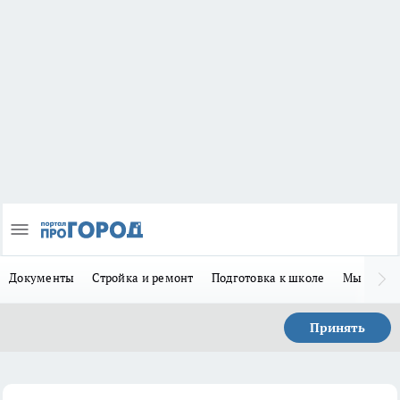
Документы
Стройка и ремонт
Подготовка к школе
Мы в MA
Принять